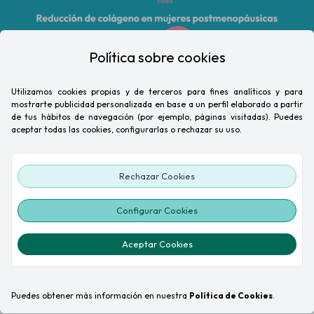
Política sobre cookies
Utilizamos cookies propias y de terceros para fines analíticos y para
mostrarte publicidad personalizada en base a un perfil elaborado a partir
de tus hábitos de navegación (por ejemplo, páginas visitadas). Puedes
aceptar todas las cookies, configurarlas o rechazar su uso.
Rechazar Cookies
Configurar Cookies
Nu-Mii Colágeno EnPhorma
Formulado para ayudar a estimular la producción de colágeno,
Aceptar Cookies
que nuestro cuerpo produce de forma natural. La ingestión
diaria de sus cápsulas ayuda a mantener unos niveles óptimos
de colágeno, favoreciendo una apariencia más saludable y
Puedes obtener más información en nuestra
Política de Cookies
.
rejuvenecida de la piel, el cabello y las uñas. Y como es